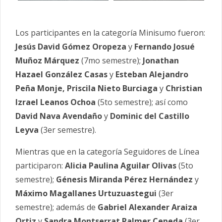
Los participantes en la categoría Minisumo fueron:
Jesús David Gómez Oropeza
y
Fernando Josué
Muñoz Márquez
(7mo semestre);
Jonathan
Hazael González Casas
y
Esteban Alejandro
Peña Monje, Priscila Nieto Burciaga
y
Christian
Izrael Leanos Ochoa
(5to semestre); así como
David Nava Avendaño
y
Dominic del Castillo
Leyva
(3er semestre).
Mientras que en la categoría Seguidores de Línea
participaron:
Alicia Paulina Aguilar Olivas
(5to
semestre);
Génesis Miranda Pérez Hernández
y
Máximo Magallanes Urtuzuastegui
(3er
semestre); además de
Gabriel Alexander Araiza
Ortiz
y
Sandra Montserrat Palmer Cepeda
(3er