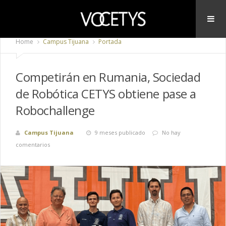
Home
Campus Tijuana
Portada
Competirán en Rumania, Sociedad
de Robótica CETYS obtiene pase a
Robochallenge
Campus Tijuana
9 meses publicado
No hay
comentarios