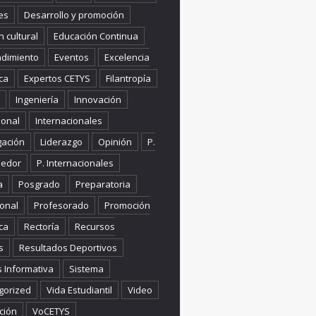
es
Desarrollo y promoción
n cultural
Educación Continua
dimiento
Eventos
Excelencia
ca
Expertos CETYS
Filantropía
Ingeniería
Innovación
ional
Internacionales
gación
Liderazgo
Opinión
P.
edor
P. Internacionales
a
Posgrado
Preparatoria
onal
Profesorado
Promoción
ca
Rectoría
Recursos
s
Resultados Deportivos
s Informativa
Sistema
gorized
Vida Estudiantil
Video
ción
VoCETYS