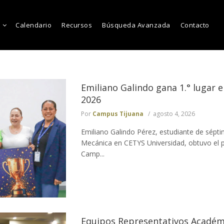
Calendario
Recursos
Búsqueda Avanzada
Contacto
Emiliano Galindo gana 1.° lugar
2026
Por
Campus Tijuana
agosto 4, 2026
Emiliano Galindo Pérez, estudiante de sépt
Mecánica en CETYS Universidad, obtuvo el p
Camp...
Equipos Representativos Académi