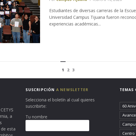
Estudiantes de diversas carreras de la Escu
Universidad Campus Tijuana fueron reconoci
experiencias académicas...
1
2
3
SUSCRIPCIÓN
A NEWSLETTER
TEMAS 
Selecciona el boletín al cual quieres
suscribirte:
60 Aniv
ma CETYS
Avance 
rnia, a
Tu nombre
s
Campus
 de esta
Centro
ámbitos