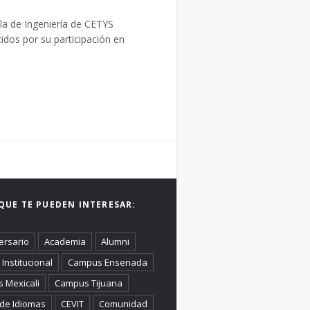
ela de Ingeniería de CETYS
dos por su participación en
QUE TE PUEDEN INTERESAR:
ersario
Academia
Alumni
Institucional
Campus Ensenada
 Mexicali
Campus Tijuana
 de Idiomas
CEVIT
Comunidad