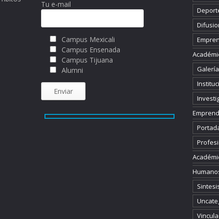
Tu e-mail
Deport
Difusio
Campus Mexicali
Empren
Campus Ensenada
Académi
Campus Tijuana
Galería
Alumni
Instituc
Investi
Emprend
Portad
Profesi
Académi
Humano
Sintesi
Uncate
Vincula