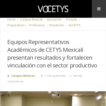
Home
Campus Mexicali
Innovación
Portada
Preparatoria
Profesional
Vinculación
VoCETYS
Equipos Representativos
Académicos de CETYS Mexicali
presentan resultados y fortalecen
vinculación con el sector productivo
Campus Mexicali
1 mes publicado
No hay
comentarios