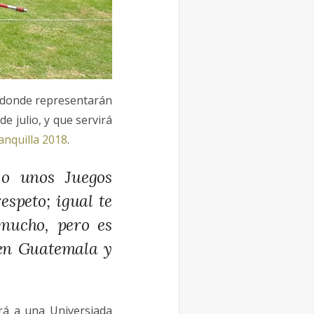
a donde representarán
e julio, y que servirá
anquilla 2018
.
 o unos Juegos
espeto; igual te
mucho, pero es
 en Guatemala y
irá a una Universiada