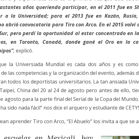
astantes años queriendo participar, en el 2011 fue en S
r a la Universidad; para el 2013 fue en Kazán, Rusia,
no abrió convocatoria para Tiro con Arco. En el 2015 volví 
ur, pero perdí la oportunidad al estar concentrado en la
os, en Toronto, Canadá, donde gané el Oro en la cat
uipos”
,
explicó.
 que la Universiada Mundial es cada dos años y es como 
l de las competencias y la organización del evento, además d
an todos los deportistas universitarios. La tan ansiada Uni
 Taipei, China del 20 al 24 de agosto pero antes de ello, tie
de agosto para la parte final del Serial de la Copa del Mund
 ha sido nada fácil” nos dice el arquero y estudiante de CETY
ean aprender Tiro con Arco, “El Abuelo” los invita a que se 
 escuelas en Mexicali, hay