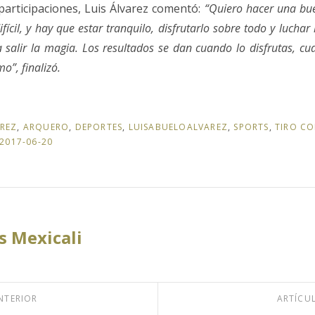
articipaciones, Luis Álvarez comentó:
“Quiero hacer una bu
fícil, y hay que estar tranquilo, disfrutarlo sobre todo y luchar h
 a salir la magia. Los resultados se dan cuando lo disfrutas, 
o”, finalizó.
REZ
,
ARQUERO
,
DEPORTES
,
LUISABUELOALVAREZ
,
SPORTS
,
TIRO C
2017-06-20
 Mexicali
NTERIOR
ARTÍCU