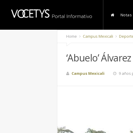
Notas
Home
Campus Mexicali
Deport
‘Abuelo’ Álvare
Campus Mexicali
9 años 