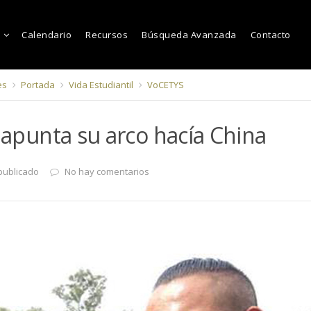
Calendario
Recursos
Búsqueda Avanzada
Contacto
es
Portada
Vida Estudiantil
VoCETYS
z apunta su arco hacía China
publicado
No hay comentarios