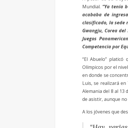
Mundial.
“Ya tenía b
acababa de ingresa
clasificado, la sede 
Gwangju, Corea del S
Juegos Panamerican
Competencia por Eq
“El Abuelo” platicó
Olímpicos por el nive
en donde se concentr
Luis, se realizará en
Alemania del 8 al 13 
de asistir, aunque no
A los jóvenes que des
“Hay varias