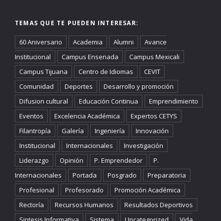
TEMAS QUE TE PUEDEN INTERESAR:
60 Aniversario
Academia
Alumni
Avance
Institucional
Campus Ensenada
Campus Mexicali
Campus Tijuana
Centro de Idiomas
CEVIT
Comunidad
Deportes
Desarrollo y promoción
Difusion cultural
Educación Continua
Emprendimiento
Eventos
Excelencia Académica
Expertos CETYS
Filantropía
Galería
Ingeniería
Innovación
Institucional
Internacionales
Investigación
Liderazgo
Opinión
P. Emprendedor
P.
Internacionales
Portada
Posgrado
Preparatoria
Profesional
Profesorado
Promoción Académica
Rectoría
Recursos Humanos
Resultados Deportivos
Sintesis Informativa
Sistema
Uncategorized
Vida