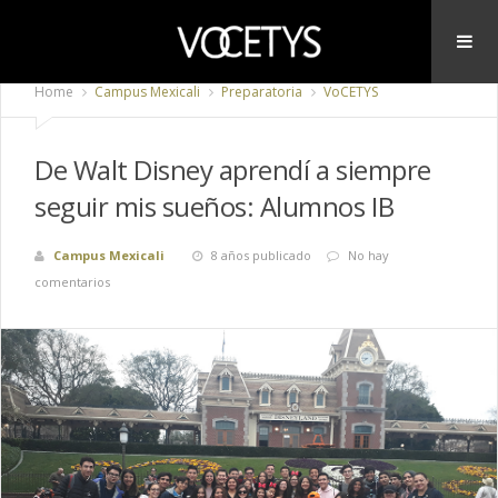
Home
Campus Mexicali
Preparatoria
VoCETYS
De Walt Disney aprendí a siempre
seguir mis sueños: Alumnos IB
Campus Mexicali
8 años publicado
No hay
comentarios