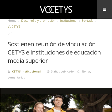
Home
Desarrollo y promoción
Institucional
Portada
VoCETYS
Sostienen reunión de vinculación
CETYS e instituciones de educación
media superior
CETYS Institucional
3 años publicado
No hay
comentarios