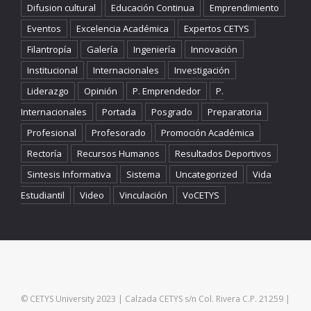
Difusion cultural
Educación Continua
Emprendimiento
Eventos
Excelencia Académica
Expertos CETYS
Filantropía
Galería
Ingeniería
Innovación
Institucional
Internacionales
Investigación
Liderazgo
Opinión
P. Emprendedor
P.
Internacionales
Portada
Posgrado
Preparatoria
Profesional
Profesorado
Promoción Académica
Rectoría
Recursos Humanos
Resultados Deportivos
Sintesis Informativa
Sistema
Uncategorized
Vida
Estudiantil
Video
Vinculación
VoCETYS
© CETYS University 2023 | Calzada CETYS s/n Col. Rivera C.P. 21259 |