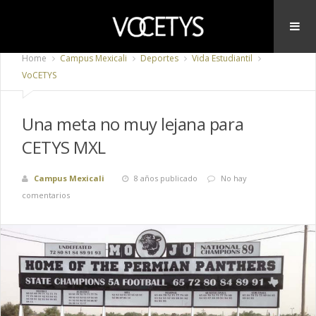
Home
Campus Mexicali
Deportes
Vida Estudiantil
VoCETYS
Una meta no muy lejana para
CETYS MXL
Campus Mexicali
8 años publicado
No hay
comentarios