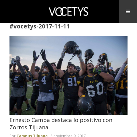
#vocetys-2017-11-11
Ernesto Campa destaca lo positivo con
Zorros Tijuana
Por
Campus Tijuana
noviembre 9, 2017