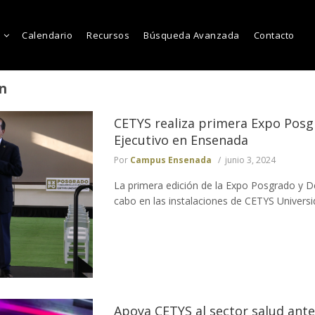
Calendario
Recursos
Búsqueda Avanzada
Contacto
ón
CETYS realiza primera Expo Posg
Ejecutivo en Ensenada
Por
Campus Ensenada
junio 3, 2024
La primera edición de la Expo Posgrado y De
cabo en las instalaciones de CETYS Univers
Apoya CETYS al sector salud ant