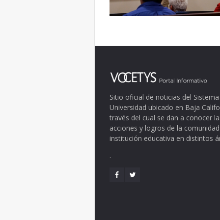
Sitio oficial de noticias del Siste
Universidad ubicado en Baja Califo
través del cual se dan a conocer la
acciones y logros de la comunidad
institución educativa en distintos 
.