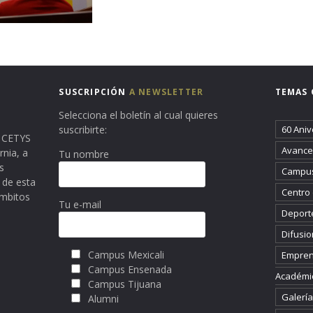
SUSCRIPCIÓN
A NEWSLETTER
TEMAS 
Selecciona el boletín al cual quieres
suscribirte:
60 Aniv
ma CETYS
Avance 
rnia, a
Tu nombre
s
Campus
 de esta
Centro
ámbitos
Tu e-mail
Deport
Difusio
Campus Mexicali
Empren
Campus Ensenada
Académi
Campus Tijuana
Galería
Alumni