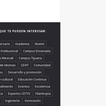
QUE TE PUEDEN INTERESAR:
ersario
Academia
Alumni
Institucional
Campus Ensenada
 Mexicali
Campus Tijuana
 de Idiomas
CEVIT
Comunidad
es
Desarrollo y promoción
n cultural
Educación Continua
dimiento
Eventos
Excelencia
ca
Expertos CETYS
Filantropía
Ingeniería
Innovación