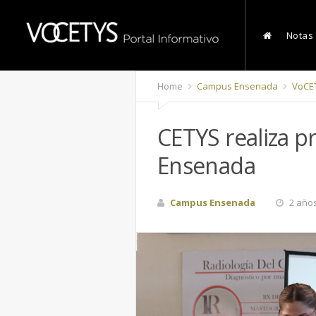
Notas
Home
Campus Ensenada
VoCE
CETYS realiza p
Ensenada
Campus Ensenada
2 año