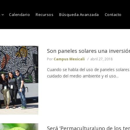
Calendario
Recursos
Búsqueda Avanzada
Contacto
Son paneles solares una inversió
Por
Campus Mexicali
abril 27, 2018
Cuando se habla del uso de paneles solares 
cuidado del medio ambiente y el uso...
Será ‘Permacultura’uno de los te