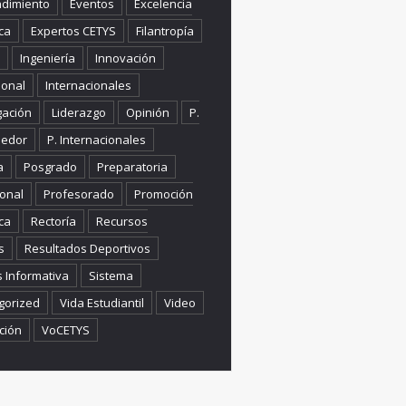
dimiento
Eventos
Excelencia
ca
Expertos CETYS
Filantropía
Ingeniería
Innovación
ional
Internacionales
gación
Liderazgo
Opinión
P.
edor
P. Internacionales
a
Posgrado
Preparatoria
onal
Profesorado
Promoción
ca
Rectoría
Recursos
s
Resultados Deportivos
s Informativa
Sistema
gorized
Vida Estudiantil
Video
ción
VoCETYS