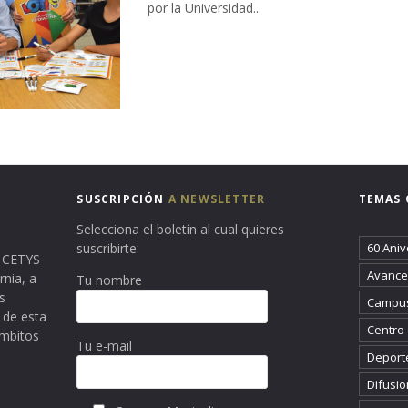
por la Universidad...
SUSCRIPCIÓN
A NEWSLETTER
TEMAS 
Selecciona el boletín al cual quieres
suscribirte:
60 Aniv
ma CETYS
Avance 
rnia, a
Tu nombre
s
Campus
 de esta
Centro
ámbitos
Tu e-mail
Deport
Difusio