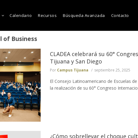
Calendario
Recursos
Búsqueda Avanzada
Contacto
 of Business
CLADEA celebrará su 60° Congres
Tijuana y San Diego
Por
Campus Tijuana
septiembre 25, 2025
El Consejo Latinoamericano de Escuelas de
la realización de su 60° Congreso Internacion
¿Cómo sobrellevar el choque cult