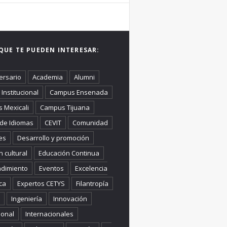
QUE TE PUEDEN INTERESAR:
ersario
Academia
Alumni
Institucional
Campus Ensenada
 Mexicali
Campus Tijuana
 de Idiomas
CEVIT
Comunidad
es
Desarrollo y promoción
n cultural
Educación Continua
dimiento
Eventos
Excelencia
ca
Expertos CETYS
Filantropía
Ingeniería
Innovación
ional
Internacionales