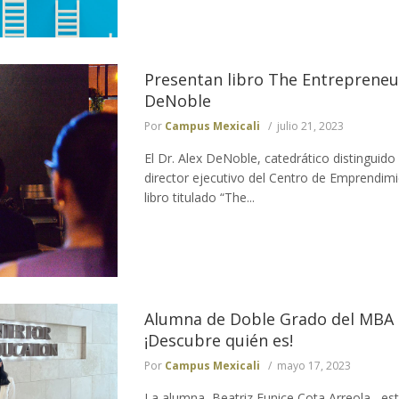
Presentan libro The Entrepreneur
DeNoble
Por
Campus Mexicali
julio 21, 2023
El Dr. Alex DeNoble, catedrático distinguid
director ejecutivo del Centro de Emprendimi
libro titulado “The...
Alumna de Doble Grado del MBA
¡Descubre quién es!
Por
Campus Mexicali
mayo 17, 2023
La alumna Beatriz Eunice Cota Arreola, est