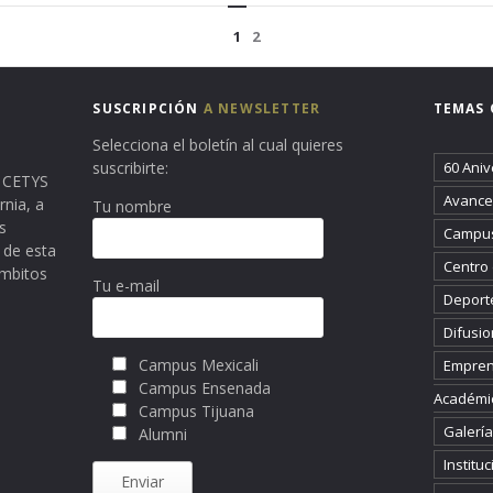
1
2
SUSCRIPCIÓN
A NEWSLETTER
TEMAS 
Selecciona el boletín al cual quieres
suscribirte:
60 Aniv
ma CETYS
Avance 
rnia, a
Tu nombre
s
Campus
 de esta
Centro
ámbitos
Tu e-mail
Deport
Difusio
Campus Mexicali
Empren
Campus Ensenada
Académi
Campus Tijuana
Galería
Alumni
Instituc