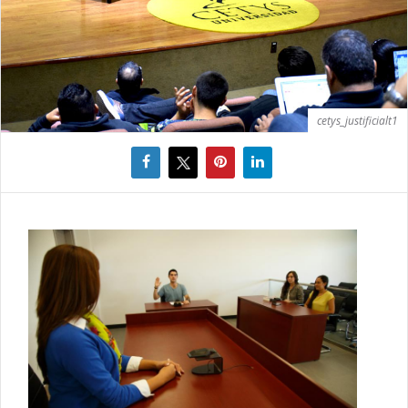
cetys_justificialt1