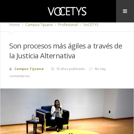
Home
Campus Tijuana
Profesional
VoCETYS
Son procesos más ágiles a través de
la Justicia Alternativa
Campus Tijuana
10 años publicado
No hay
comentarios