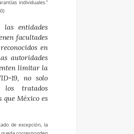
antías individuales.”
40)
 las entidades
ienen facultades
 reconocidos en
has autoridades
enten limitar la
ID-19, no solo
 los tratados
s que México es
tado de excepción, la
 de queda corresponden