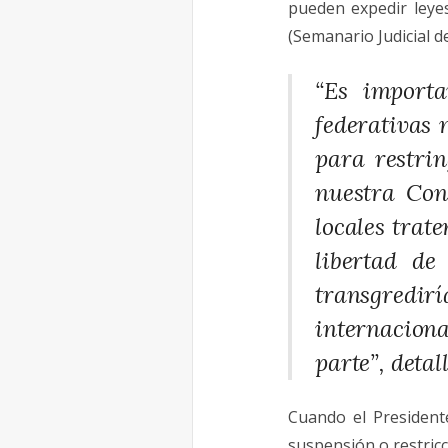
pueden expedir leyes
(Semanario Judicial d
“Es importa
federativas 
para restrin
nuestra Con
locales trat
libertad de
transgredi
internaciona
parte”, detal
Cuando el Presidente
suspensión o restricc