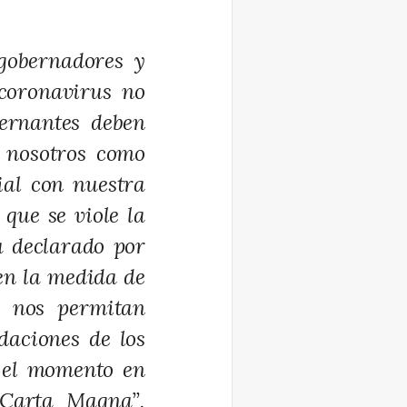
gobernadores y
 coronavirus no
bernantes deben
, nosotros como
ial con nuestra
que se viole la
a declarado por
en la medida de
ue nos permitan
daciones de los
n el momento en
 Carta Magna”,