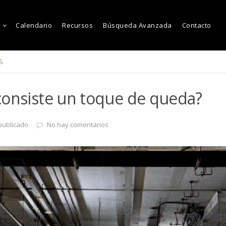
Calendario
Recursos
Búsqueda Avanzada
Contacto
S
consiste un toque de queda?
publicado
No hay comentarios