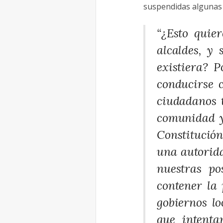
suspendidas algunas g
“¿Esto quie
alcaldes, y
existiera? 
conducirse c
ciudadanos 
comunidad y 
Constitución
una autorida
nuestras po
contener la
gobiernos l
que intenta