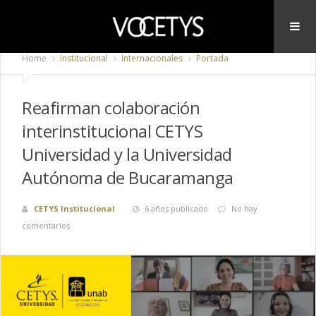
Home
Institucional
Internacionales
Portada
Reafirman colaboración
interinstitucional CETYS
Universidad y la Universidad
Autónoma de Bucaramanga
CETYS Institucional
6 años publicado
No hay
comentarios