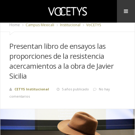
Home
Campus Mexicali
Institucional
VoCETYS
Presentan libro de ensayos las
proporciones de la resistencia
acercamientos a la obra de Javier
Sicilia
CETYS Institucional
5 años publicado
No hay
comentarios