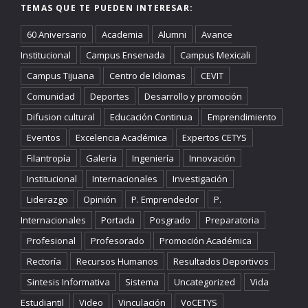
TEMAS QUE TE PUEDEN INTERESAR:
60 Aniversario
Academia
Alumni
Avance
Institucional
Campus Ensenada
Campus Mexicali
Campus Tijuana
Centro de Idiomas
CEVIT
Comunidad
Deportes
Desarrollo y promoción
Difusion cultural
Educación Continua
Emprendimiento
Eventos
Excelencia Académica
Expertos CETYS
Filantropía
Galería
Ingeniería
Innovación
Institucional
Internacionales
Investigación
Liderazgo
Opinión
P. Emprendedor
P.
Internacionales
Portada
Posgrado
Preparatoria
Profesional
Profesorado
Promoción Académica
Rectoría
Recursos Humanos
Resultados Deportivos
Sintesis Informativa
Sistema
Uncategorized
Vida
Estudiantil
Video
Vinculación
VoCETYS