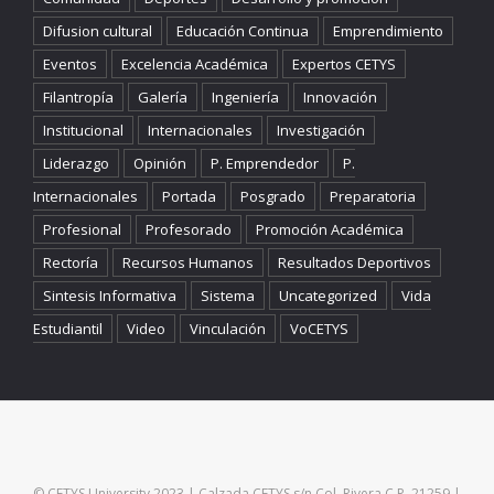
Difusion cultural
Educación Continua
Emprendimiento
Eventos
Excelencia Académica
Expertos CETYS
Filantropía
Galería
Ingeniería
Innovación
Institucional
Internacionales
Investigación
Liderazgo
Opinión
P. Emprendedor
P.
Internacionales
Portada
Posgrado
Preparatoria
Profesional
Profesorado
Promoción Académica
Rectoría
Recursos Humanos
Resultados Deportivos
Sintesis Informativa
Sistema
Uncategorized
Vida
Estudiantil
Video
Vinculación
VoCETYS
© CETYS University 2023 | Calzada CETYS s/n Col. Rivera C.P. 21259 |