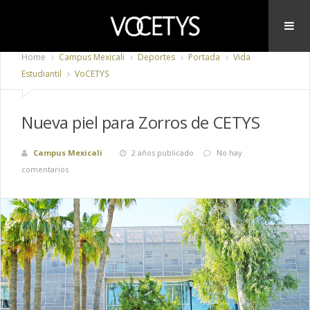
Home
Campus Mexicali
Deportes
Portada
Vida
Estudiantil
VoCETYS
Nueva piel para Zorros de CETYS
Campus Mexicali
2 años publicado
No hay
comentarios