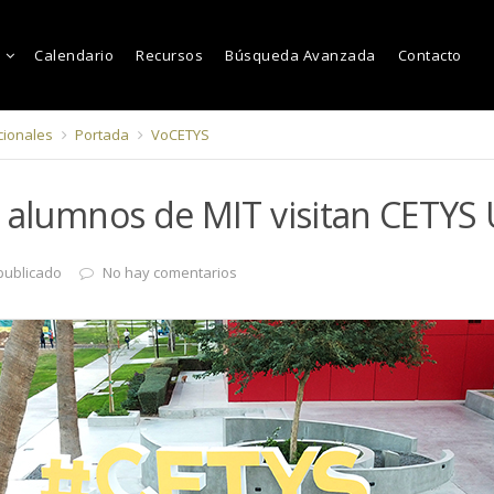
Calendario
Recursos
Búsqueda Avanzada
Contacto
cionales
Portada
VoCETYS
 alumnos de MIT visitan CETYS 
publicado
No hay comentarios