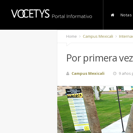
Notas
Home
Campus Mexicali
Interna
Por primera vez
Campus Mexicali
9 años 