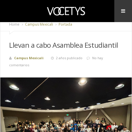
Home
Campus Mexicali
Portada
Llevan a cabo Asamblea Estudiantil
Campus Mexicali
2 años publicado
No hay
comentarios