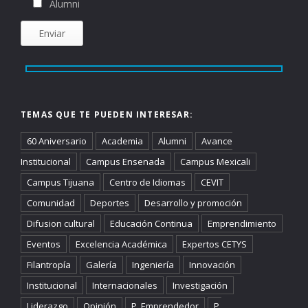
Alumni
TEMAS QUE TE PUEDEN INTERESAR:
60 Aniversario
Academia
Alumni
Avance
Institucional
Campus Ensenada
Campus Mexicali
Campus Tijuana
Centro de Idiomas
CEVIT
Comunidad
Deportes
Desarrollo y promoción
Difusion cultural
Educación Continua
Emprendimiento
Eventos
Excelencia Académica
Expertos CETYS
Filantropía
Galería
Ingeniería
Innovación
Institucional
Internacionales
Investigación
Liderazgo
Opinión
P. Emprendedor
P.