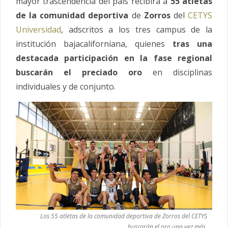
mayor trascendencia del país recibirá a
55 atletas
de la comunidad deportiva
de
Zorros
del
CETYS
Universidad
, adscritos a los tres campus de la
institución bajacaliforniana, quienes
tras una
destacada participación en la fase regional
buscarán el preciado oro
en disciplinas
individuales y de conjunto.
Los 55 atletas de la comunidad deportiva de Zorros del CETYS
buscarán el oro una vez más.