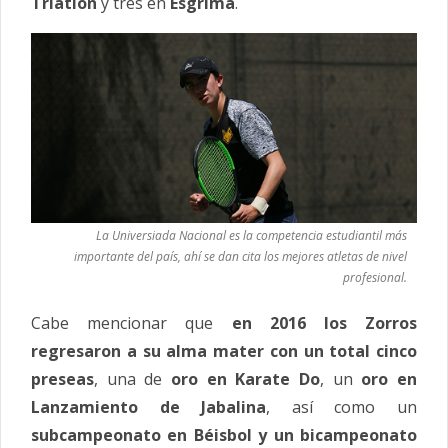
Triatlón
y tres en
Esgrima
.
La Universiada Nacional es la competencia estudiantil más
importante del país, ahí se dan cita los mejores atletas de nivel
profesional.
Cabe mencionar que
en 2016 los Zorros
regresaron a su alma mater con un total cinco
preseas
, una de
oro en Karate Do
, un
oro en
Lanzamiento de Jabalina
, así como un
subcampeonato en Béisbol y un bicampeonato