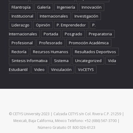
Filantropía
Galería
Ingeniería
Innovación
Institucional
Internacionales
Investigación
Liderazgo
Opinión
P. Emprendedor
P.
Internacionales
Portada
Posgrado
Preparatoria
Profesional
Profesorado
Promoción Académica
Rectoría
Recursos Humanos
Resultados Deportivos
Sintesis Informativa
Sistema
Uncategorized
Vida
Estudiantil
Video
Vinculación
VoCETYS
© CETYS University 2023 | Calzada CETYS s/n Col. Rivera C.P. 21259 |
Mexicali, Baja California, México Teléfono: +52 (686) 567-3700 |
Número Gratuito 01 800 026-6123