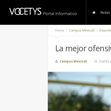
Notas
Home
Campus Mexicali
Deport
La mejor ofensi
Campus Mexicali
9 años 