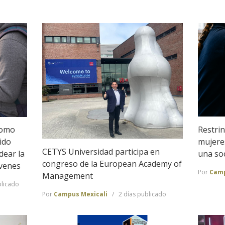
Restrin
Como
mujeres
ido
CETYS Universidad participa en
una so
dear la
congreso de la European Academy of
óvenes
Por
Camp
Management
licado
Por
Campus Mexicali
2 días publicado