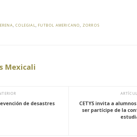
ERENA
,
COLEGIAL
,
FUTBOL AMERICANO
,
ZORROS
 Mexicali
NTERIOR
ARTÍCU
revención de desastres
CETYS invita a alumnos
ser partícipe de la co
estudi