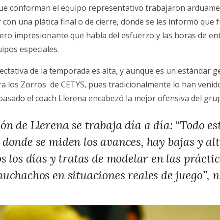
que conforman el equipo representativo trabajaron arduam
con una plática final o de cierre, donde se les informó que
ero impresionante que habla del esfuerzo y las horas de e
uipos especiales.
pectativa de la temporada es alta, y aunque es un estándar g
a los Zorros de CETYS, pues tradicionalmente lo han venid
pasado el coach Llerena encabezó la mejor ofensiva del gru
ón de Llerena se trabaja día a día: “Todo es
donde se miden los avances, hay bajas y alta
s los días y tratas de modelar en las prácti
muchachos en situaciones reales de juego”, 