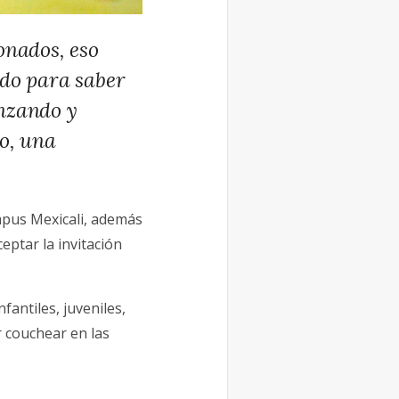
onados, eso
ado para saber
anzando y
go, una
mpus Mexicali, además
eptar la invitación
antiles, juveniles,
r couchear en las