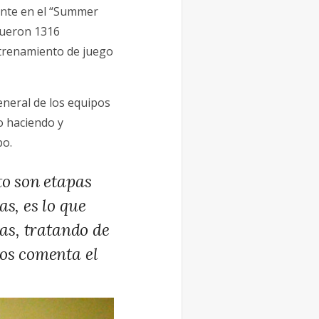
ente en el “Summer
 fueron 1316
ntrenamiento de juego
eneral de los equipos
o haciendo y
po.
to son etapas
s, es lo que
cas, tratando de
nos comenta el