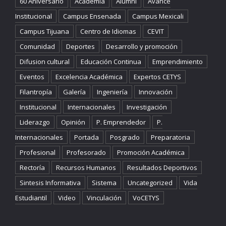
60 Aniversario
Academia
Alumni
Avance
Institucional
Campus Ensenada
Campus Mexicali
Campus Tijuana
Centro de Idiomas
CEVIT
Comunidad
Deportes
Desarrollo y promoción
Difusion cultural
Educación Continua
Emprendimiento
Eventos
Excelencia Académica
Expertos CETYS
Filantropía
Galería
Ingeniería
Innovación
Institucional
Internacionales
Investigación
Liderazgo
Opinión
P. Emprendedor
P.
Internacionales
Portada
Posgrado
Preparatoria
Profesional
Profesorado
Promoción Académica
Rectoría
Recursos Humanos
Resultados Deportivos
Sintesis Informativa
Sistema
Uncategorized
Vida
Estudiantil
Video
Vinculación
VoCETYS