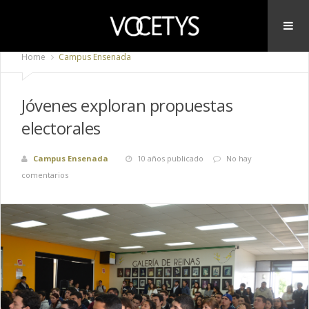
Home
Campus Ensenada
Jóvenes exploran propuestas
electorales
Campus Ensenada
10 años publicado
No hay
comentarios