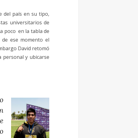
 del país en su tipo,
tas universitarios de
a poco en la tabla de
ar de ese momento el
 embargo David retomó
 personal y ubicarse
do
un
e
o