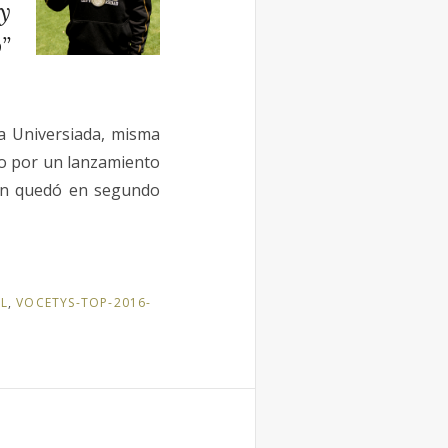
 y
”
a Universiada, misma
ro por un lanzamiento
en quedó en segundo
L
,
VOCETYS-TOP-2016-