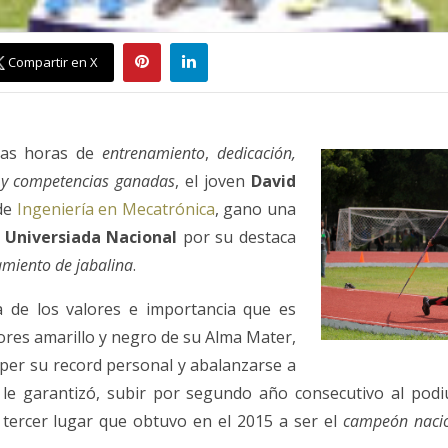
Compartir en X
uas horas de
entrenamiento
,
dedicación,
e y competencias ganadas
, el joven
David
de
Ingeniería en Mecatrónica
, gano una
a
Universiada Nacional
por su destaca
amiento de jabalina
.
 de los valores e importancia que es
lores amarillo y negro de su Alma Mater,
per su record personal y abalanzarse a
le garantizó, subir por segundo año consecutivo al podi
 tercer lugar que obtuvo en el 2015 a ser el
campeón nacio