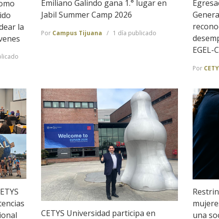
Emiliano Galindo gana 1.° lugar en
Egresa
Como
Jabil Summer Camp 2026
Genera
ido
recono
dear la
Por
Campus Tijuana
1 día publicado
desemp
óvenes
EGEL-
licado
Por
CETY
CETYS
Restrin
tencias
mujeres
CETYS Universidad participa en
ional
una so