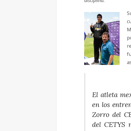
disciplina.
S
c
M
p
r
f
a
El atleta me
en los entre
Zorro del C
del CETYS m