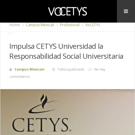
Home
Campus Mexicali
Profesional
VoCETYS
Impulsa CETYS Universidad la
Responsabilidad Social Universitaria
Campus Mexicali
7 años publicado
No hay
comentarios