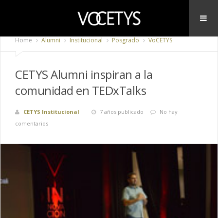
Home
Alumni
Institucional
Posgrado
VoCETYS
CETYS Alumni inspiran a la
comunidad en TEDxTalks
CETYS Institucional
7 años publicado
No hay
comentarios