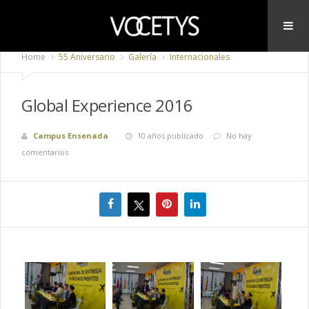
Home
55 Aniversario
Galería
Internacionales
Global Experience 2016
Campus Ensenada
10 años publicado
No hay
comentarios