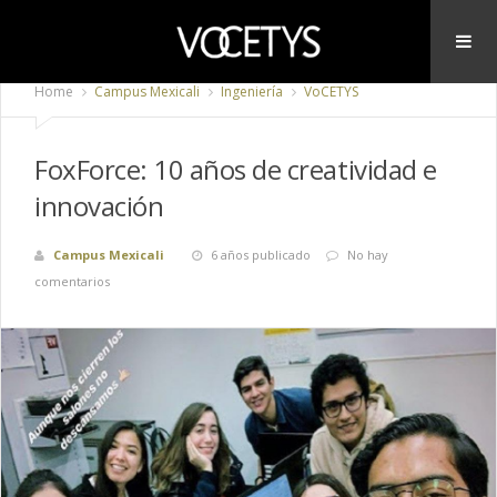
Home
Campus Mexicali
Ingeniería
VoCETYS
FoxForce: 10 años de creatividad e
innovación
Campus Mexicali
6 años publicado
No hay
comentarios