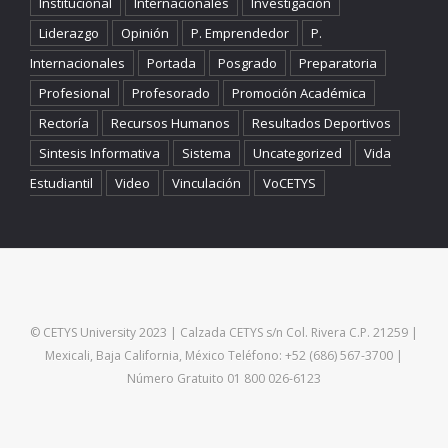
Institucional
Internacionales
Investigación
Liderazgo
Opinión
P. Emprendedor
P.
Internacionales
Portada
Posgrado
Preparatoria
Profesional
Profesorado
Promoción Académica
Rectoría
Recursos Humanos
Resultados Deportivos
Sintesis Informativa
Sistema
Uncategorized
Vida
Estudiantil
Video
Vinculación
VoCETYS
© CETYS University 2023 | Calzada CETYS s/n Col. Rivera C.P. 21259 |
Mexicali, Baja California, México Teléfono: +52 (686) 567-3700 |
Número Gratuito 01 800 026-6123