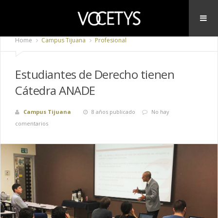
Home
Campus Tijuana
Profesional
Estudiantes de Derecho tienen
Cátedra ANADE
Campus Tijuana
8 años publicado
No hay
comentarios