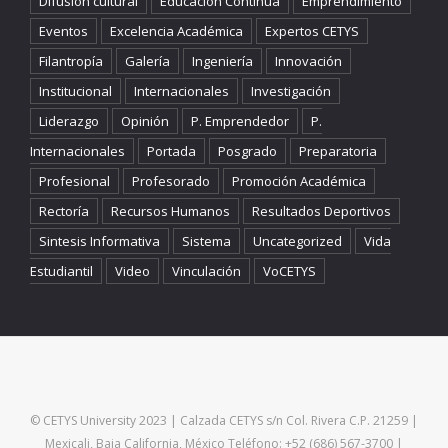
Difusion cultural
Educación Continua
Emprendimiento
Eventos
Excelencia Académica
Expertos CETYS
Filantropía
Galería
Ingeniería
Innovación
Institucional
Internacionales
Investigación
Liderazgo
Opinión
P. Emprendedor
P.
Internacionales
Portada
Posgrado
Preparatoria
Profesional
Profesorado
Promoción Académica
Rectoría
Recursos Humanos
Resultados Deportivos
Sintesis Informativa
Sistema
Uncategorized
Vida
Estudiantil
Video
Vinculación
VoCETYS
© CETYS University 2023 | Calzada CETYS s/n Col. Rivera C.P. 21259 |
Mexicali, Baja California, México Teléfono: +52 (686) 567-3700 |