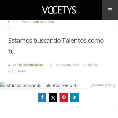
Home
Promoción Académica
Estamos buscando Talentos como
tú
CETYS Institucional
13 años publicado
No hay
comentarios
fotonota_gde.jpg