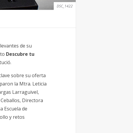
DSC_1422
levantes de su
nto
Descubre tu
tució.
clave sobre su oferta
paron la Mtra. Leticia
Vargas Larraguivel,
 Ceballos, Directora
la Escuela de
ollo y retos