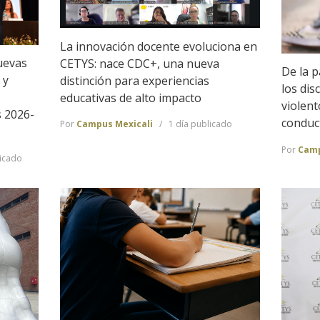
La innovación docente evoluciona en
uevas
CETYS: nace CDC+, una nueva
De la p
 y
distinción para experiencias
los dis
educativas de alto impacto
violen
s 2026-
conduc
Por
Campus Mexicali
1 día publicado
Por
Camp
icado