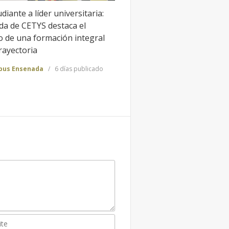
diante a líder universitaria:
da de CETYS destaca el
o de una formación integral
rayectoria
us Ensenada
6 días publicado