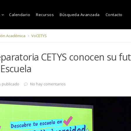
Calendario
Recursos
Búsqueda Avanzada
Contacto
ión Académica
VoCETYS
paratoria CETYS conocen su fut
 Escuela
 publicado
No hay comentarios