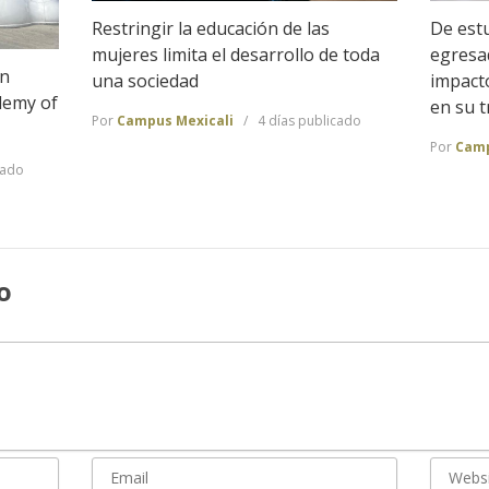
De estu
Restringir la educación de las
egresa
mujeres limita el desarrollo de toda
en
impact
una sociedad
demy of
en su t
Por
Campus Mexicali
4 días publicado
Por
Camp
cado
o