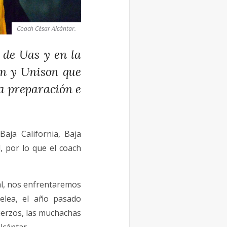
Coach César Alcántar.
 de Uas y en la
on y Unison que
la preparación e
ja California, Baja
, por lo que el coach
al, nos enfrentaremos
elea, el año pasado
uerzos, las muchachas