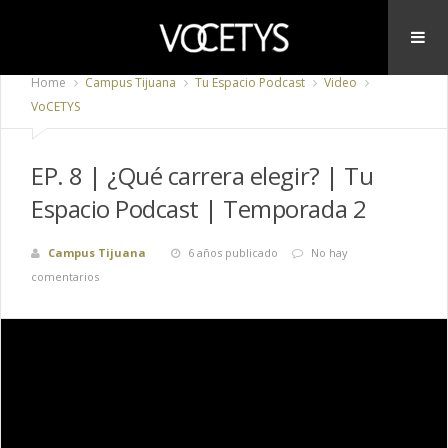
Home
Campus Tijuana
Tu Espacio Podcast
Video
VoCETYS
EP. 8 | ¿Qué carrera elegir? | Tu
Espacio Podcast | Temporada 2
Campus Tijuana
6 años publicado
No hay
comentarios