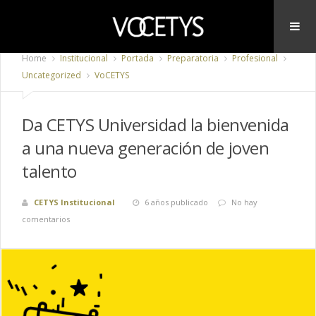
Home
Institucional
Portada
Preparatoria
Profesional
Uncategorized
VoCETYS
Da CETYS Universidad la bienvenida
a una nueva generación de joven
talento
CETYS Institucional
6 años publicado
No hay
comentarios