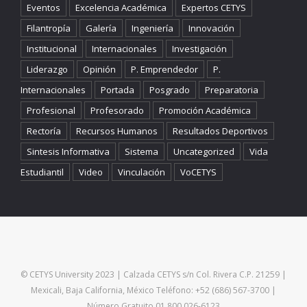
Eventos
Excelencia Académica
Expertos CETYS
Filantropía
Galería
Ingeniería
Innovación
Institucional
Internacionales
Investigación
Liderazgo
Opinión
P. Emprendedor
P.
Internacionales
Portada
Posgrado
Preparatoria
Profesional
Profesorado
Promoción Académica
Rectoría
Recursos Humanos
Resultados Deportivos
Sintesis Informativa
Sistema
Uncategorized
Vida
Estudiantil
Video
Vinculación
VoCETYS
© CETYS University 2023 | Calzada CETYS s/n Col. Rivera C.P. 21259 |
Mexicali, Baja California, México Teléfono: +52 (686) 567-3700 |
Número Gratuito 01 800 026-6123