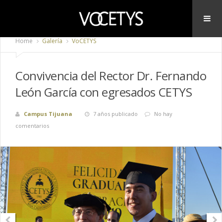
Home
Galería
VoCETYS
Convivencia del Rector Dr. Fernando
León García con egresados CETYS
Campus Tijuana
7 años publicado
No hay
comentarios