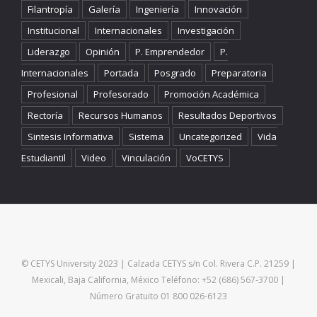
Filantropía
Galería
Ingeniería
Innovación
Institucional
Internacionales
Investigación
Liderazgo
Opinión
P. Emprendedor
P.
Internacionales
Portada
Posgrado
Preparatoria
Profesional
Profesorado
Promoción Académica
Rectoría
Recursos Humanos
Resultados Deportivos
Sintesis Informativa
Sistema
Uncategorized
Vida
Estudiantil
Video
Vinculación
VoCETYS
© CETYS University 2023 | Calzada CETYS s/n Col. Rivera C.P. 21259 |
Mexicali, Baja California, México Teléfono: +52 (686) 567-3700 |
Número Gratuito 01 800 026-6123