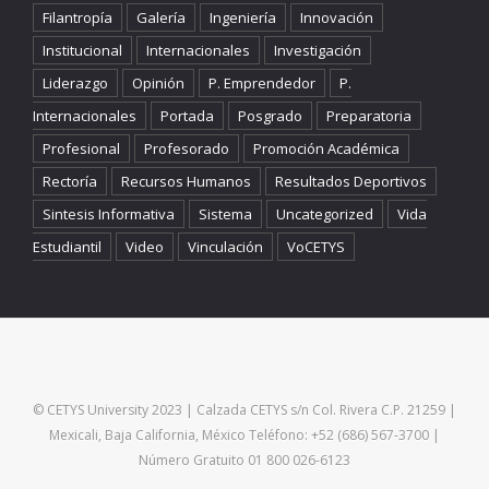
Filantropía
Galería
Ingeniería
Innovación
Institucional
Internacionales
Investigación
Liderazgo
Opinión
P. Emprendedor
P.
Internacionales
Portada
Posgrado
Preparatoria
Profesional
Profesorado
Promoción Académica
Rectoría
Recursos Humanos
Resultados Deportivos
Sintesis Informativa
Sistema
Uncategorized
Vida
Estudiantil
Video
Vinculación
VoCETYS
© CETYS University 2023 | Calzada CETYS s/n Col. Rivera C.P. 21259 |
Mexicali, Baja California, México Teléfono: +52 (686) 567-3700 |
Número Gratuito 01 800 026-6123