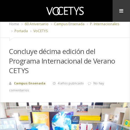
Home
60 Aniversario
Campus Ensenada
P. Internacionales
Portada
VoCETYS
Concluye décima edición del
Programa Internacional de Verano
CETYS
Campus Ensenada
4 años publicado
No hay
comentarios