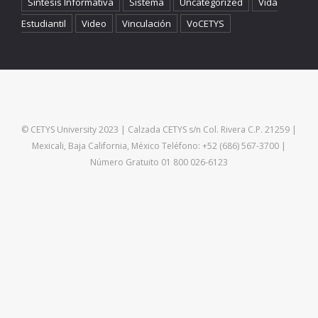
Sintesis Informativa
Sistema
Uncategorized
Vida
Estudiantil
Video
Vinculación
VoCETYS
© CETYS University 2023 | Calzada CETYS s/n Col. Rivera C.P. 21259 |
Mexicali, Baja California, México Teléfono: +52 (686) 567-3700 |
Número Gratuito 01 800 026-6123