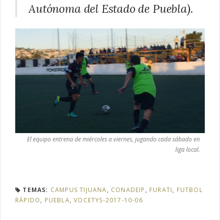
Autónoma del Estado de Puebla).
El equipo entrena de miércoles a viernes, jugando cada sábado en
liga local.
TEMAS:
CAMPUS TIJUANA
,
CONADEIP
,
FURATI
,
FUTBOL
RÁPIDO
,
PUEBLA
,
VOCETYS-2017-10-06