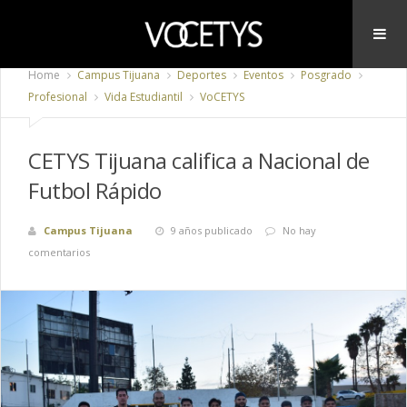
Home
Campus Tijuana
Deportes
Eventos
Posgrado
Profesional
Vida Estudiantil
VoCETYS
CETYS Tijuana califica a Nacional de
Futbol Rápido
Campus Tijuana
9 años publicado
No hay
comentarios