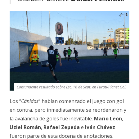
Contundente resultado sobre Esc. 16 de Sept. en Furati/Planet Gol.
Los “
Cánidos
” habían comenzado el juego con gol
en contra, pero inmediatamente se reordenaron y
la avalancha de goles fue inevitable.
Mario León
,
Uziel Román
,
Rafael Zepeda
e
Iván Chávez
fueron parte de esta docena de anotaciones.