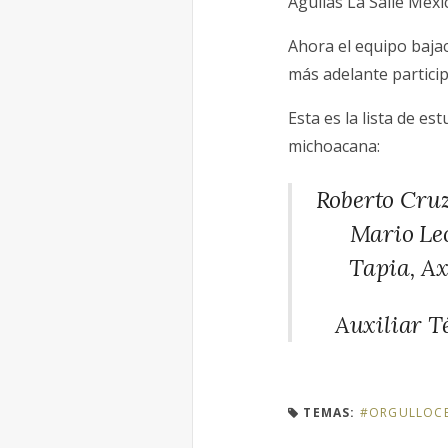
Águilas La Salle Méxi
Ahora el equipo bajac
más adelante particip
Esta es la lista de e
michoacana:
Roberto Cruz
Mario Leó
Tapia, Ax
Auxiliar T
TEMAS:
#ORGULLOCE