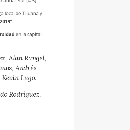
náhuac Sur (4-5).
a local de Tijuana y
 2019”
.
rsidad
en la capital
ez, Alan Rangel,
amos, Andrés
 Kevin Lugo.
edo Rodríguez.