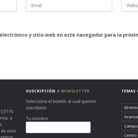
electrónico y sitio web en este navegador para la próx
SUSCRIPCIÓN
A NEWSLETTER
TEMAS 
Selecciona el boletín al cual quieres
suscribirte:
60 Aniv
ma CETYS
Avance 
rnia, a
Tu nombre
s
Campus
 de esta
Centro
ámbitos