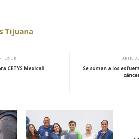
 Tijuana
NTERIOR
ARTÍCU
ara CETYS Mexicali
Se suman a los esfuerz
cánce