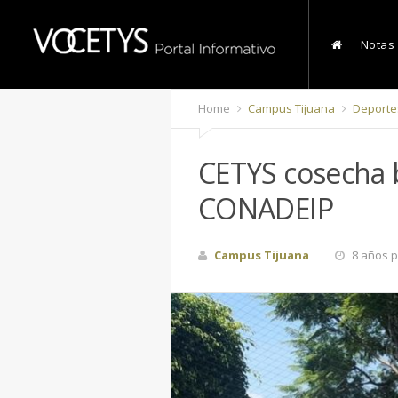
Notas
Home
Campus Tijuana
Deporte
CETYS cosecha b
CONADEIP
Campus Tijuana
8 años p