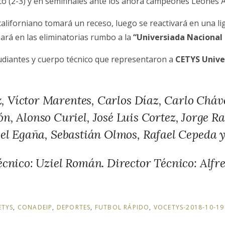
co (2-3) y en semifinales ante los ahora campeones Leones A
aliforniano tomará un receso, luego se reactivará en una lig
ará en las eliminatorias rumbo a la
“Universiada Nacional
studiantes y cuerpo técnico que representaron a
CETYS Unive
, Víctor Marentes, Carlos Díaz, Carlo Cháv
n, Alonso Curiel, José Luis Cortez, Jorge R
el Egaña, Sebastián Olmos, Rafael Cepeda y
écnico: Uziel Román. Director Técnico: Alfr
TYS
,
CONADEIP
,
DEPORTES
,
FUTBOL RÁPIDO
,
VOCETYS-2018-10-19