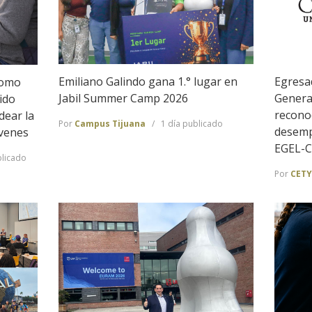
Emiliano Galindo gana 1.° lugar en
Egresa
Como
Jabil Summer Camp 2026
Genera
ido
recono
dear la
Por
Campus Tijuana
1 día publicado
desemp
óvenes
EGEL-
licado
Por
CETY