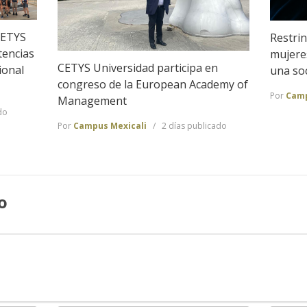
CETYS
Restrin
tencias
mujeres
CETYS Universidad participa en
ional
una so
congreso de la European Academy of
Por
Camp
Management
do
Por
Campus Mexicali
2 días publicado
o