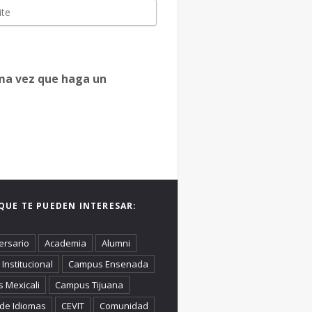
ima vez que haga un
QUE TE PUEDEN INTERESAR:
ersario
Academia
Alumni
Institucional
Campus Ensenada
 Mexicali
Campus Tijuana
 de Idiomas
CEVIT
Comunidad