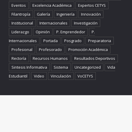
Eventos
Excelencia Académica
Expertos CETYS
Filantropía
Galería
Ingeniería
Innovación
Institucional
Internacionales
Investigación
Liderazgo
Opinión
P. Emprendedor
P.
Internacionales
Portada
Posgrado
Preparatoria
Profesional
Profesorado
Promoción Académica
Rectoría
Recursos Humanos
Resultados Deportivos
Sintesis Informativa
Sistema
Uncategorized
Vida
Estudiantil
Video
Vinculación
VoCETYS
© CETYS University 2023 | Calzada CETYS s/n Col. Rivera C.P. 21259 |
Mexicali, Baja California, México Teléfono: +52 (686) 567-3700 |