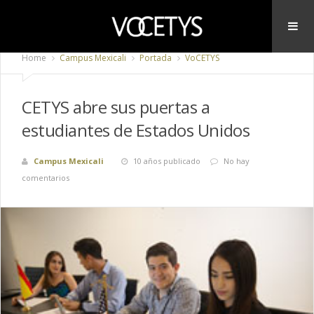
Home
Campus Mexicali
Portada
VoCETYS
CETYS abre sus puertas a
estudiantes de Estados Unidos
Campus Mexicali
10 años publicado
No hay
comentarios