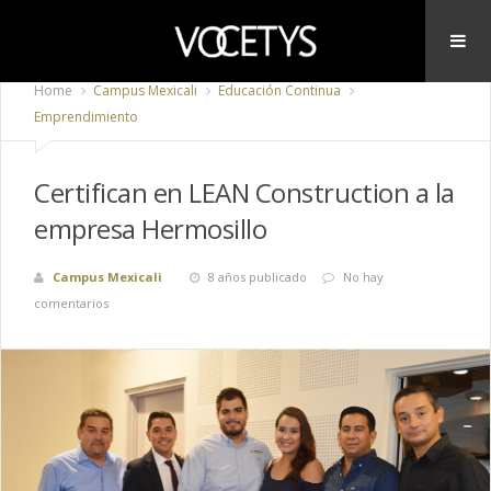
Home
Campus Mexicali
Educación Continua
Emprendimiento
Certifican en LEAN Construction a la
empresa Hermosillo
Campus Mexicali
8 años publicado
No hay
comentarios