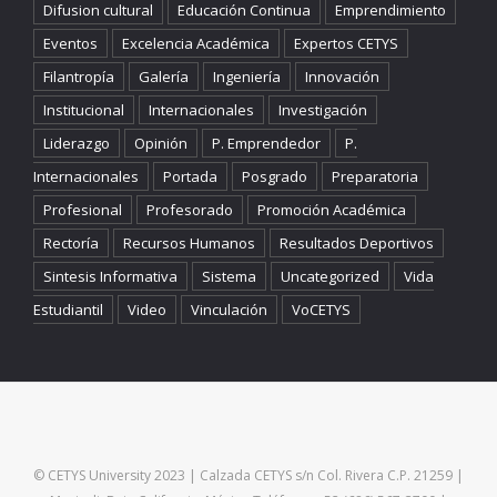
Difusion cultural
Educación Continua
Emprendimiento
Eventos
Excelencia Académica
Expertos CETYS
Filantropía
Galería
Ingeniería
Innovación
Institucional
Internacionales
Investigación
Liderazgo
Opinión
P. Emprendedor
P.
Internacionales
Portada
Posgrado
Preparatoria
Profesional
Profesorado
Promoción Académica
Rectoría
Recursos Humanos
Resultados Deportivos
Sintesis Informativa
Sistema
Uncategorized
Vida
Estudiantil
Video
Vinculación
VoCETYS
© CETYS University 2023 | Calzada CETYS s/n Col. Rivera C.P. 21259 |