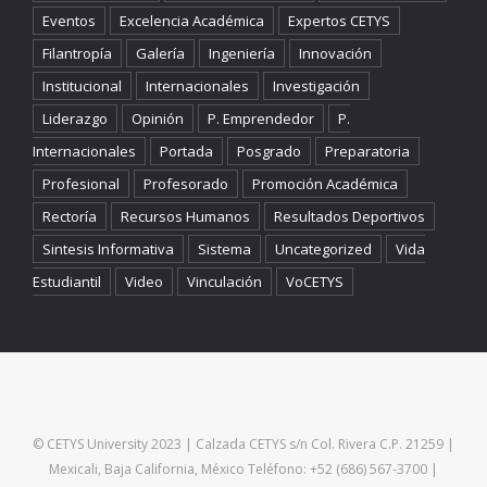
Eventos
Excelencia Académica
Expertos CETYS
Filantropía
Galería
Ingeniería
Innovación
Institucional
Internacionales
Investigación
Liderazgo
Opinión
P. Emprendedor
P.
Internacionales
Portada
Posgrado
Preparatoria
Profesional
Profesorado
Promoción Académica
Rectoría
Recursos Humanos
Resultados Deportivos
Sintesis Informativa
Sistema
Uncategorized
Vida
Estudiantil
Video
Vinculación
VoCETYS
© CETYS University 2023 | Calzada CETYS s/n Col. Rivera C.P. 21259 |
Mexicali, Baja California, México Teléfono: +52 (686) 567-3700 |