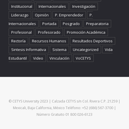
Institucional
Internacionales
Investigación
Liderazgo
Opinión
P. Emprendedor
P.
Internacionales
Portada
Posgrado
Preparatoria
Profesional
Profesorado
Promoción Académica
Rectoría
Recursos Humanos
Resultados Deportivos
Sintesis Informativa
Sistema
Uncategorized
Vida
Estudiantil
Video
Vinculación
VoCETYS
© CETYS University 2023 | Calzada CETYS s/n Col. Rivera C.P. 21259 |
Mexicali, Baja California, México Teléfono: +52 (686) 567-3700 |
Número Gratuito 01 800 026-6123