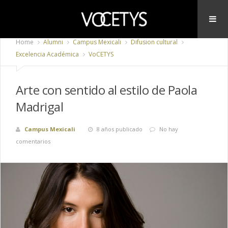
Home
Alumni
Campus Mexicali
Difusion cultural
Excelencia Académica
VoCETYS
Arte con sentido al estilo de Paola
Madrigal
Campus Mexicali
8 años publicado
No hay
comentarios