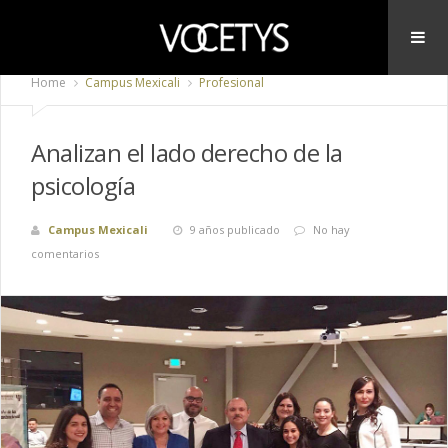
Home
Campus Mexicali
Profesional
Analizan el lado derecho de la
psicología
Campus Mexicali
9 años publicado
No hay
comentarios