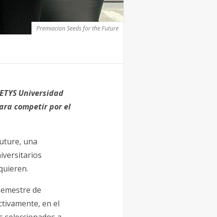
Premiacion Seeds for the Future
CETYS Universidad
ara competir por el
Future, una
iversitarios
quieren.
 semestre de
ctivamente, en el