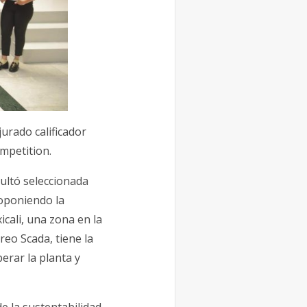
urado calificador
mpetition.
ultó seleccionada
roponiendo la
icali, una zona en la
reo Scada, tiene la
erar la planta y
e la sustentabilidad,