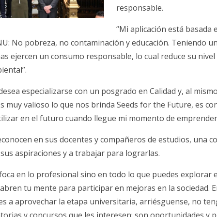
responsable.
“Mi aplicación está basada e
NU: No pobreza, no contaminación y educación. Teniendo u
nas ejercen un consumo responsable, lo cual reduce su nive
iental”.
a desea especializarse con un posgrado en Calidad y, al mis
Es muy valioso lo que nos brinda Seeds for the Future, es c
tilizar en el futuro cuando llegue mi momento de emprender
econocen en sus docentes y compañeros de estudios, una c
sus aspiraciones y a trabajar para lograrlas.
foca en lo profesional sino en todo lo que puedes explorar 
abren tu mente para participar en mejoras en la sociedad. E
es a aprovechar la etapa universitaria, arriésguense, no te
atorias y concursos que les interesen; son oportunidades y