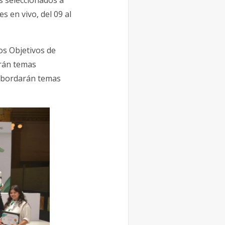
s seleccionados a
s en vivo, del 09 al
os Objetivos de
arán temas
y abordarán temas