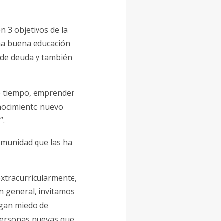
n 3 objetivos de la
na buena educación
l de deuda y también
mo tiempo, emprender
onocimiento nuevo
”.
omunidad que las ha
extracurricularmente,
n general, invitamos
ngan miedo de
 personas nuevas que