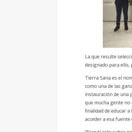
La que resulte selecc
designado para ello,
Tierra Sana es el no
como una de las gana
instauración de una p
que mucha gente no ti
finalidad de educar 
acceder a esa fuente 
“Escogí este rubro po