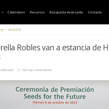
Calendario
Recursos
Búsqueda Avanzada
Contacto
ría
VoCETYS
trella Robles van a estancia de 
3
publicado
No hay comentarios