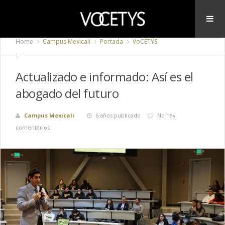
Home
Campus Mexicali
Portada
VoCETYS
Actualizado e informado: Así es el
abogado del futuro
Campus Mexicali
6 años publicado
No hay
comentarios