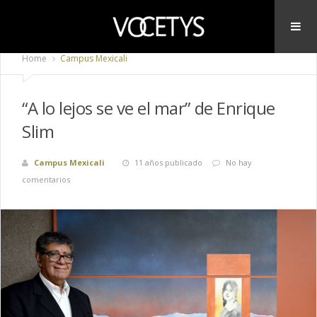
Home
Campus Mexicali
“A lo lejos se ve el mar” de Enrique
Slim
Campus Mexicali
11 años publicado
No hay
comentarios