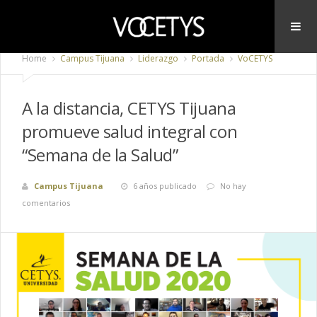
Home
Campus Tijuana
Liderazgo
Portada
VoCETYS
A la distancia, CETYS Tijuana
promueve salud integral con
“Semana de la Salud”
Campus Tijuana
6 años publicado
No hay
comentarios